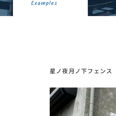
Examples
星ノ夜月ノ下フェンス